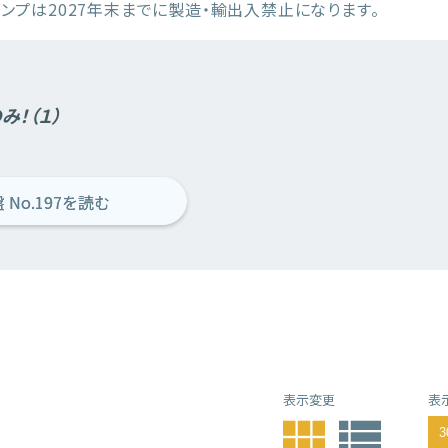
ンプは2027年末までに製造・輸出入禁止になります。
み！（１）
 No.197を読む
表示変更
表
view_module
view_list
3