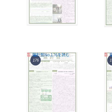
羅針盤No.176を読む
176
1