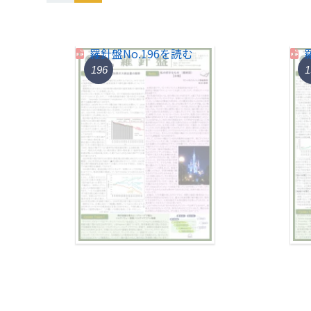
羅針盤No.196を読む
196
1