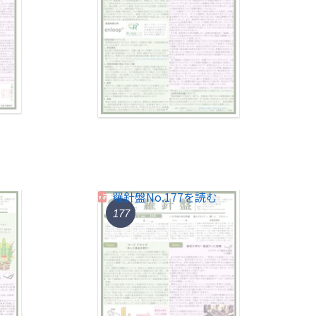
羅針盤No.177を読む
177