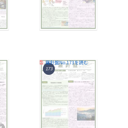
羅針盤No.173を読む
173