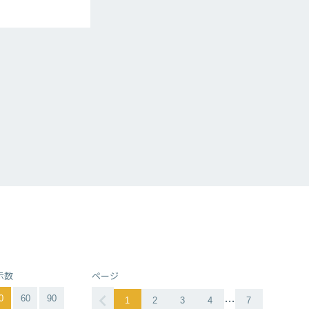
示数
ページ
…
0
60
90
1
2
3
4
7