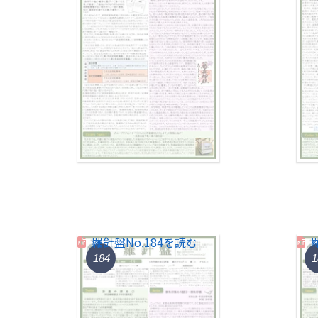
羅針盤No.184を読む
184
1