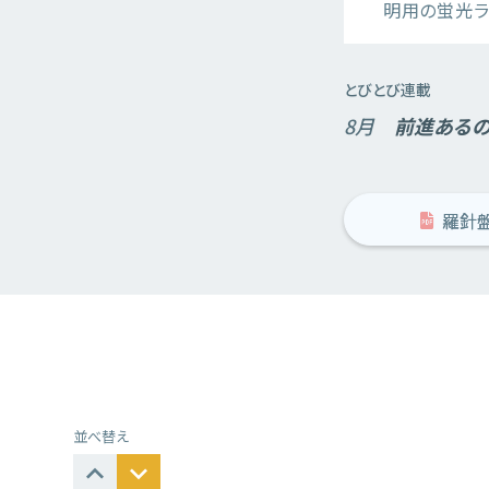
明用の蛍光ラ
とびとび連載
8月
前進あるの
羅針盤
並べ替え