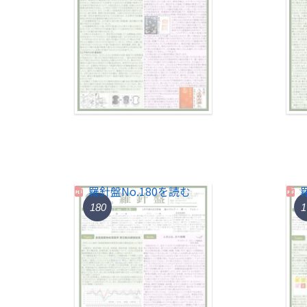
羅針盤No.180を読む
180
1