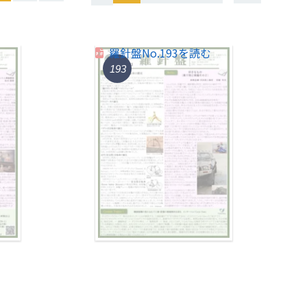
羅針盤No.193を読む
193