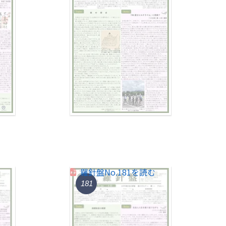
羅針盤No.181を読む
181